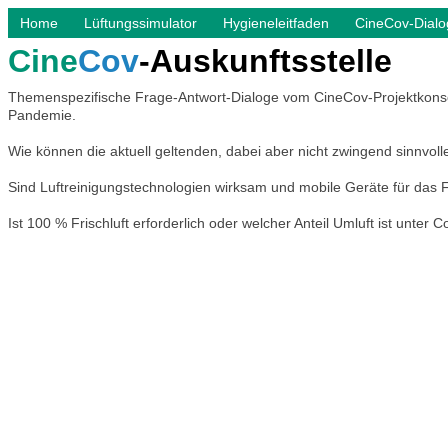
Home
Lüftungssimulator
Hygieneleitfaden
CineCov-Dialo
Cine
Cov
-Auskunftsstelle
Themenspezifische Frage-Antwort-Dialoge vom CineCov-Projektkonsor
Pandemie.
Wie können die aktuell geltenden, dabei aber nicht zwingend sinnvol
Sind Luftreinigungstechnologien wirksam und mobile Geräte für das 
Ist 100 % Frischluft erforderlich oder welcher Anteil Umluft ist unt