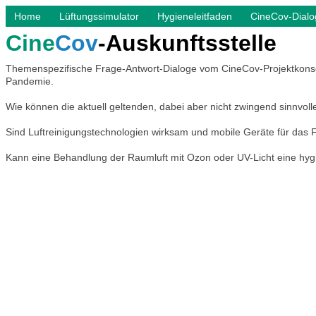
Home
Lüftungssimulator
Hygieneleitfaden
CineCov-Dialo
Cine
Cov
-Auskunftsstelle
Themenspezifische Frage-Antwort-Dialoge vom CineCov-Projektkonsor
Pandemie.
Wie können die aktuell geltenden, dabei aber nicht zwingend sinnvol
Sind Luftreinigungstechnologien wirksam und mobile Geräte für das 
Kann eine Behandlung der Raumluft mit Ozon oder UV-Licht eine hygie